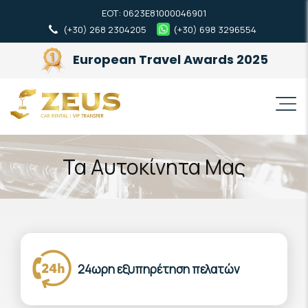
ΕΟΤ: 0623Ε81000046901
(+30) 268 2304205
(+30) 698 3296554
European Travel Awards 2025
Τα Αυτοκίνητα Μας
24ωρη εξυπηρέτηση πελατών