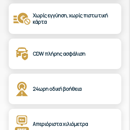
Χωρίς εγγύηση, χωρίς πιστωτική
κάρτα
CDW πλήρης ασφάλιση
24ωρη οδική βοήθεια
Απεριόριστα χιλιόμετρα