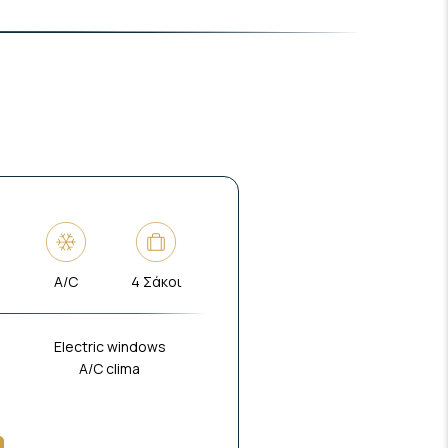
ο
A/C
4 Σάκοι
Electric windows
A/C clima