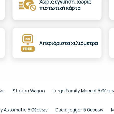
Χωρίς εγγύηση, χωρίς
πιστωτική κάρτα
Απεριόριστα χιλιόμετρα
Car
Station Wagon
Large Family Manual 5 θέσε
ly Automatic 5 θέσεων
Dacia jogger 5 θέσεων
M