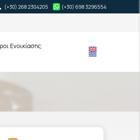
(+30) 268 2304205
(+30) 698 3296554
ροι Ενοικίασης