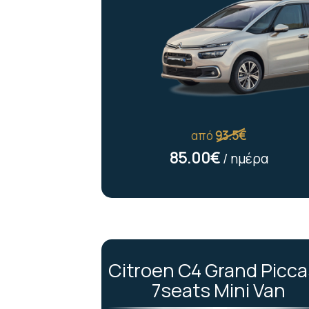
από
93.5€
85.00€
/ ημέρα
Citroen C4 Grand Picc
7seats Mini Van