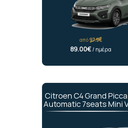
από
97.9€
89.00€
/ ημέρα
Citroen C4 Grand Picc
Automatic 7seats Mini 