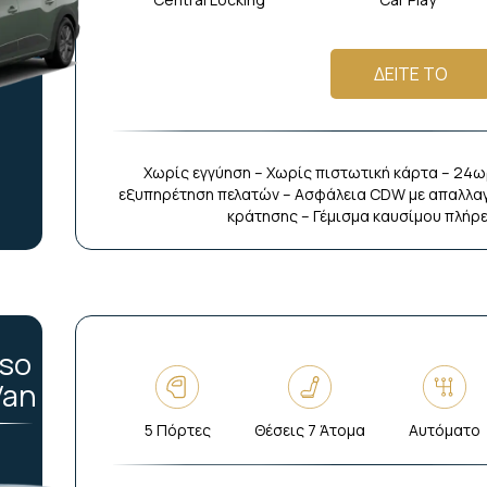
ΔΕΙΤΕ ΤΟ
Χωρίς εγγύηση – Χωρίς πιστωτική κάρτα – 24ω
εξυπηρέτηση πελατών – Ασφάλεια CDW με απαλλαγ
κράτησης – Γέμισμα καυσίμου πλήρ
aso
Van
5 Πόρτες
Θέσεις 7 Άτομα
Αυτόματο