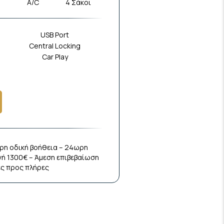
ο
A/C
4 Σάκοι
USB Port
Central Locking
Car Play
ρη οδική βοήθεια – 24ωρη
ή 1300€ – Άμεση επιβεβαίωση
ες προς πλήρες