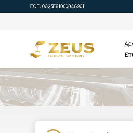
ΕΟΤ: 0623Ε81000046901
Αρ
Επ