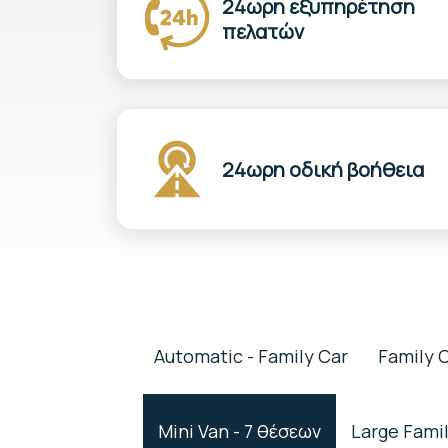
24ωρη εξυπηρέτηση
πελατών
24ωρη οδική βοήθεια
Automatic - Family Car
Family 
Mini Van - 7 θέσεων
Large Fami