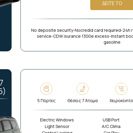
ΔΕΙΤΕ ΤΟ
No deposite security-Nocredid card required-24h
service-CDW isurance 1300e excess-Instant booki
gasoline
7
5)
5 Πόρτες
Θέσεις 7 Άτομα
Χειροκίνητ
Electric Windows
USB Port
Light Sensor
A/C Clima
Central Locking
Car Play