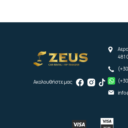
Αερο
481 
(+30
(+30
Ακολουθήστε μας
info