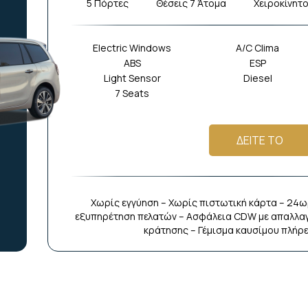
5 Πόρτες
Θέσεις 7 Άτομα
Χειροκίνητ
Electric Windows
A/C Clima
ABS
ESP
Light Sensor
Diesel
7 Seats
ΔΕΙΤΕ ΤΟ
Χωρίς εγγύηση – Χωρίς πιστωτική κάρτα – 24ω
εξυπηρέτηση πελατών – Ασφάλεια CDW με απαλλαγ
κράτησης – Γέμισμα καυσίμου πλήρ