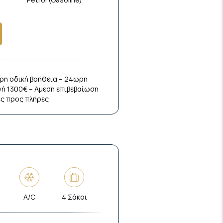
ρη οδική βοήθεια – 24ωρη
ή 1300€ – Άμεση επιβεβαίωση
ες προς πλήρες
A/C
4 Σάκοι