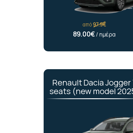
από
97.9€
89.00€
/ ημέρα
Renault Dacia Jogger 
seats (new model 202