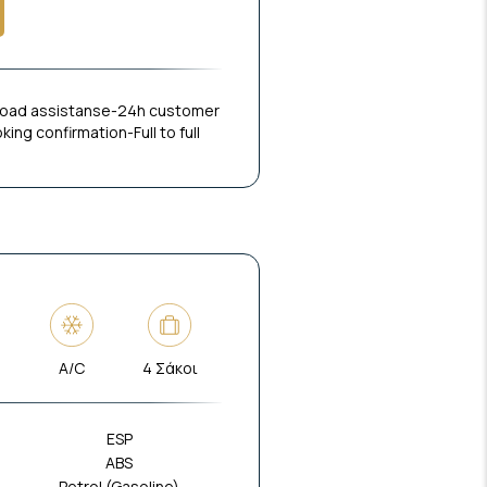
 road assistanse-24h customer
ng confirmation-Full to full
ο
A/C
4 Σάκοι
ESP
ABS
Petrol (Gasoline)