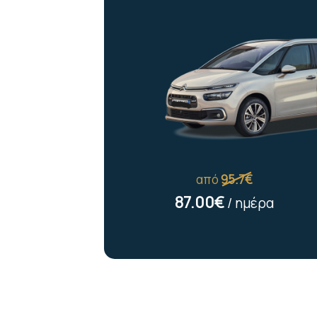
από
95.7€
87.00€
/ ημέρα