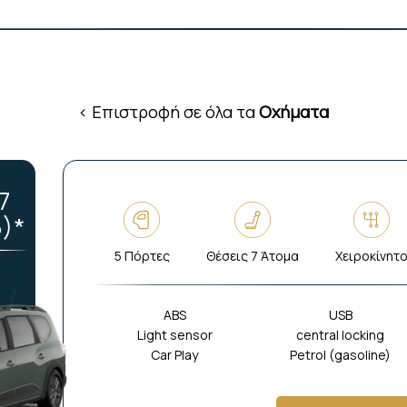
< Επιστροφή σε όλα τα
Οχήματα
7
6)*
5 Πόρτες
Θέσεις 7 Άτομα
Χειροκίνητ
ABS
USB
Light sensor
central locking
Car Play
Petrol (gasoline)