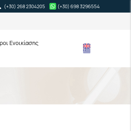
(+30) 268 2304205
(+30) 698 3296554
ροι Ενοικίασης