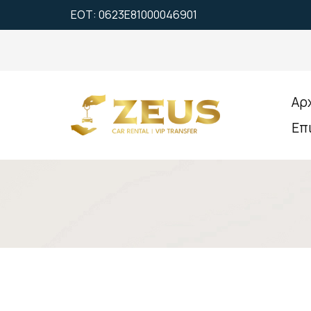
ΕΟΤ: 0623Ε81000046901
Αρ
Επ