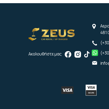
Αερο
481 
(+30
(+30
Ακολουθήστε μας
info