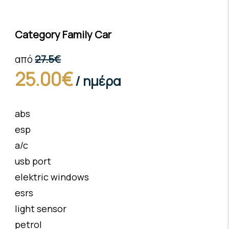
Category Family Car
27.5€
από
25.00€
/ ημέρα
abs
esp
a/c
usb port
elektric windows
esrs
light sensor
petrol