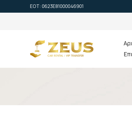
ΕΟΤ: 0623Ε81000046901
Αρ
Επ