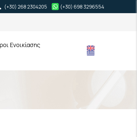
(+30) 268 2304205
(+30) 698 3296554
ροι Ενοικίασης