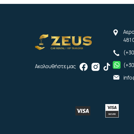
Αερο
481 
(+30
(+30
Ακολουθήστε μας
info