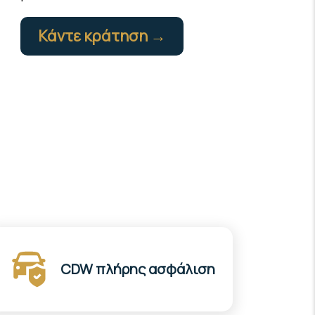
Κάντε κράτηση →
CDW πλήρης ασφάλιση